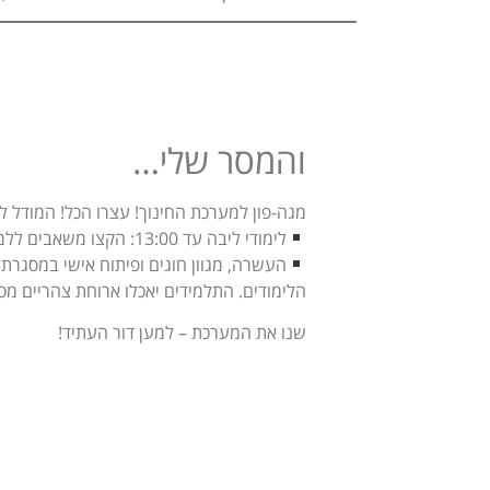
והמסר שלי…
מגה-פון למערכת החינוך! עצרו הכל! המודל לא עובד, תלמידי המאה ה-21 לא יכולים לשבת ו
לימודי ליבה עד 13:00: הקצו משאבים ללמידה איכותית, חווייתית וממוקדת, וזהו! אחרי 13:00:
העשרה, מגוון חוגים ופיתוח אישי במסגרת ב
הלימודים. התלמידים יאכלו ארוחת צהריים מסו
שנו את המערכת – למען דור העתיד!