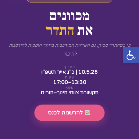
מכוונים
את
התדר
כי כשהתדר מכוון, גם השיחות המורכבות ביותר הופכות להזדמנות
פתח סרגל נגישות
לחיבור
תאריך
10.5.26 | כ"ג אייר תשפ"ו
שעות
13:30–17:00
נושא
תקשורת צוותי חינוך–הורים
להרשמה לכנס