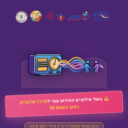
בשל אילוצים האירוע עבר ל
מרכז שלובים,
רחוב השחם 48
כנס שנתי תשפ"ו • כ"ג אייר • 10.5.26