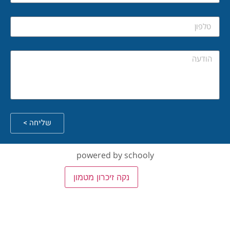
שליחה >
powered by schooly
רות כלליות
נקה זיכרון מטמון
כניסה למערכת