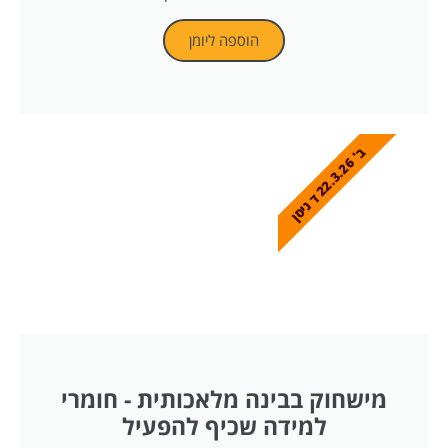
הוספה ליומן
'
2
2
.
3
.
2
ד
נ
י
ס
ן
חוק בבינה מלאכותית - חומרי
למידה שכיף להפעיל