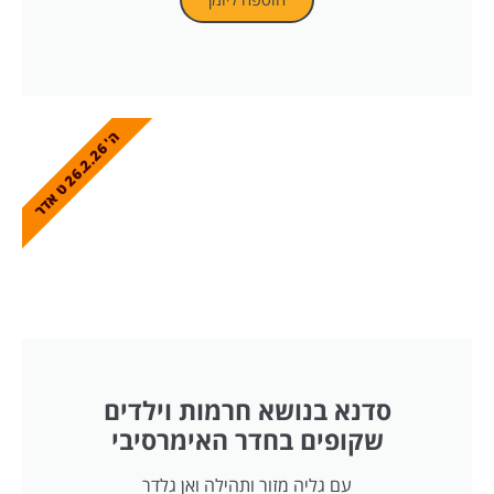
ה
6
'
2
6
.
2
.
2
ט
א
ד
ר
סדנא בנושא חרמות וילדים
שקופים בחדר האימרסיבי
עם גליה מזור ותהילה ואן גלדר