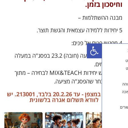
בזמן.
שתלמות –
פתח סרגל נגישות
מפגש התנעה (חובה) 23.2 בפסג"ה במעלה
ים.
שלוש יחידות MIX&TEACH לבחירה – מתוך
ר שהפסג"ה מציעה.
הרשמה במצפן - עד 20.2.26 בלבד, 213001. יש
לוודא תשלום אגרה בלשונית